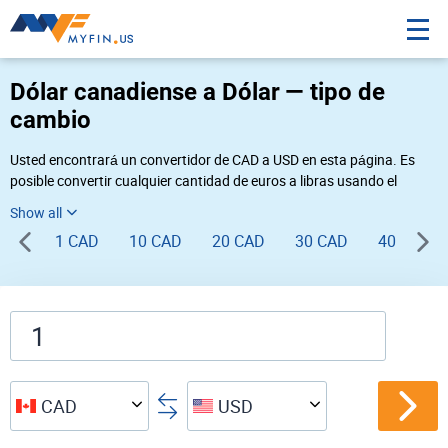
Dólar canadiense a Dólar — tipo de
cambio
Usted encontrará un convertidor de CAD a USD en esta página. Es
posible convertir cualquier cantidad de euros a libras usando el
convertidor de divisas Myfin, al tipo de cambio del 08-07-2026. Si
usted necesita una conversión inversa, vaya al convertidor de pares
1 CAD
10 CAD
20 CAD
30 CAD
40 CAD
de
USD CAD
.
CAD
USD