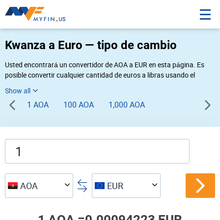
Kwanza a Euro — tipo de cambio
Usted encontrará un convertidor de AOA a EUR en esta página. Es
posible convertir cualquier cantidad de euros a libras usando el
convertidor de divisas Myfin, al tipo de cambio del 08-07-2026. Si
usted necesita una conversión inversa, vaya al convertidor de pares
1 AOA
100 AOA
1,000 AOA
de
EUR AOA
.
AOA
EUR
1 AOA =
0.00094223 EUR