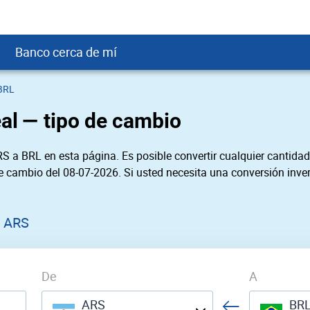
Banco cerca de mí
BRL
crédito
DOP
Cerca de Mí
al — tipo de cambio
ial crediticio
GTQ
nTrust Cerca de Mí
ito justo
SD
 Cerca de Mí
S a BRL en esta página. Es posible convertir cualquier cantidad
obación
USD
Cerca de Mí
de cambio del 08-07-2026. Si usted necesita una conversión inver
USD
rgo Cerca de Mí
PEN
ral cerca de mí
0 ARS
De
A
ARS
BR