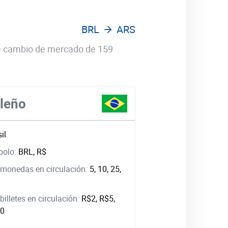
BRL
ARS
 de cambio de mercado de 159
ileño
il
bolo:
BRL, R$
monedas en circulación:
5, 10, 25,
illetes en circulación:
R$2, R$5,
00