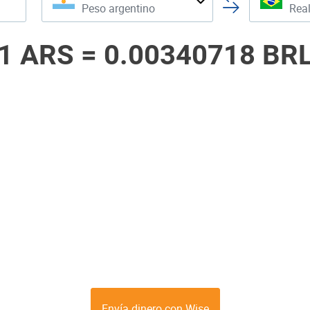
Peso argentino
Real
1 ARS =
0.00340718 BR
Envía dinero con Wise