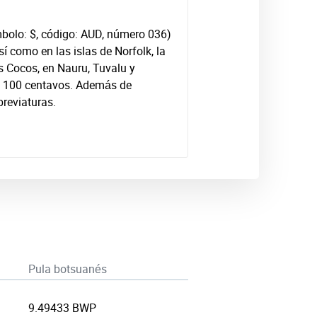
ímbolo: $, código: AUD, número 036)
así como en las islas de Norfolk, la
as Cocos, en Nauru, Tuvalu y
en 100 centavos. Además de
breviaturas.
Pula botsuanés
9.49433 BWP