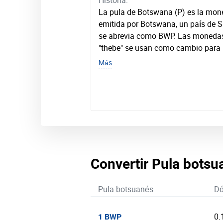
Historia:
La pula de Botswana (Р) es la mone
emitida por Botswana, un país de 
se abrevia como BWP. Las moneda
"thebe" se usan como cambio para 
Más
Convertir Pula botsu
Pula botsuanés
Dó
0.
1 BWP