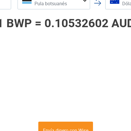
Pula botsuanés
Dóla
1 BWP =
0.10532602 AU
Envía dinero con Wise