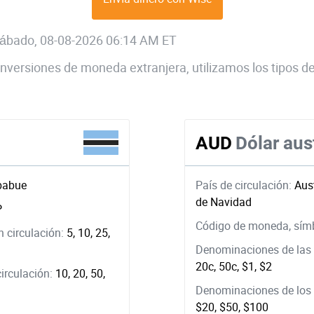
 sábado, 08-08-2026 06:14 AM ET
 conversiones de moneda extranjera, utilizamos los tipos
AUD
Dólar aus
babue
País de circulación:
Aust
de Navidad
P
Código de moneda, sím
 circulación:
5, 10, 25,
Denominaciones de las 
20c, 50c, $1, $2
circulación:
10, 20, 50,
Denominaciones de los b
$20, $50, $100