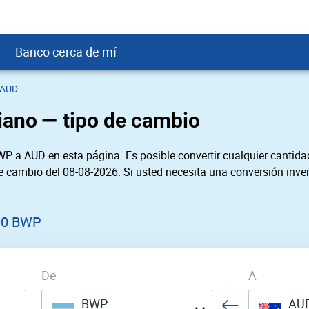
Banco cerca de mí
 AUD
crédito
DOP
Cerca de Mí
liano — tipo de cambio
ial crediticio
GTQ
nTrust Cerca de Mí
ito justo
SD
 Cerca de Mí
P a AUD en esta página. Es posible convertir cualquier cantidad
obación
USD
Cerca de Mí
de cambio del 08-08-2026. Si usted necesita una conversión inver
USD
rgo Cerca de Mí
PEN
ral cerca de mí
00 BWP
De
A
BWP
AU