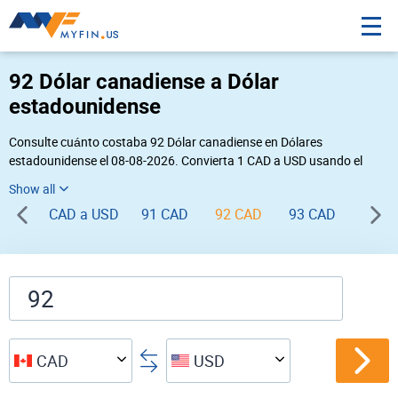
92 Dólar canadiense a Dólar
estadounidense
Consulte cuánto costaba 92 Dólar canadiense en Dólares
estadounidense el 08-08-2026. Convierta 1 CAD a USD usando el
conversor de divisas online Myfin. Si usted requiere una conversión
inversa, vaya a «
USD CAD
».
CAD a USD
91 CAD
92 CAD
93 CAD
94 C
CAD
USD