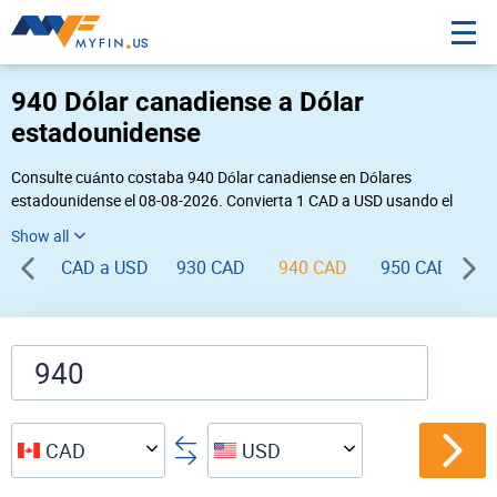
940 Dólar canadiense a Dólar
estadounidense
Consulte cuánto costaba 940 Dólar canadiense en Dólares
estadounidense el 08-08-2026. Convierta 1 CAD a USD usando el
conversor de divisas online Myfin. Si usted requiere una conversión
inversa, vaya a «
USD CAD
».
CAD a USD
930 CAD
940 CAD
950 CAD
9
CAD
USD