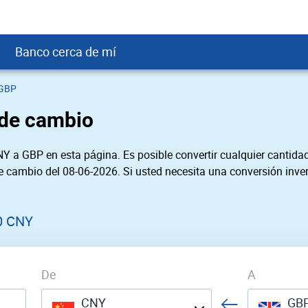
Banco cerca de mí
 GBP
crédito
DOP
Cerca de Mí
 de cambio
ial crediticio
USD
nTrust Cerca de Mí
ito justo
USD
 Cerca de Mí
Y a GBP en esta página. Es posible convertir cualquier cantidad
obación
USD
Cerca de Mí
de cambio del 08-06-2026. Si usted necesita una conversión inver
SD
rgo Cerca de Mí
SD
ral cerca de mí
0 CNY
De
A
CNY
GB