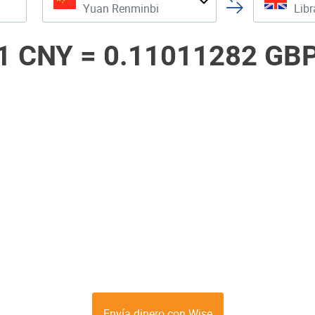
Yuan Renminbi
Libr
1 CNY =
0.11011282 GB
Envía dinero con Wise