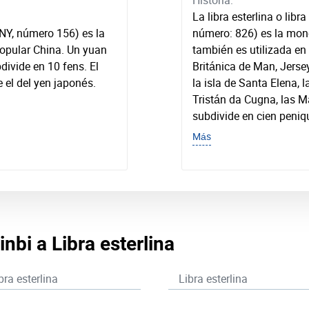
Historia:
La libra esterlina o libr
CNY, número 156) es la
número: 826) es la mone
opular China. Un yuan
también es utilizada en
bdivide en 10 fens. El
Británica de Man, Jerse
 el del yen japonés.
la isla de Santa Elena, l
Tristán da Cugna, las Ma
subdivide en cien peniq
Más
bi a Libra esterlina
bra esterlina
Libra esterlina