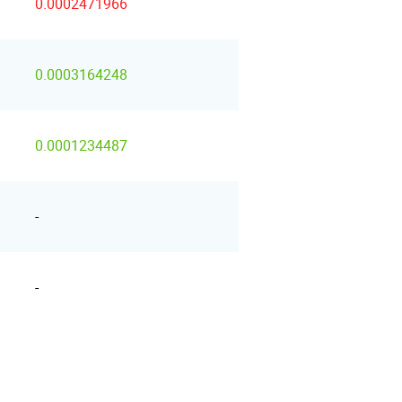
0.0002471966
0.0003164248
0.0001234487
-
-