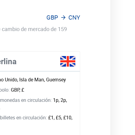
GBP
CNY
 de cambio de mercado de 159
rlina
no Unido, Isla de Man, Guernsey
bolo:
GBP, £
monedas en circulación:
1p, 2p,
2
illetes en circulación:
£1, £5, £10,