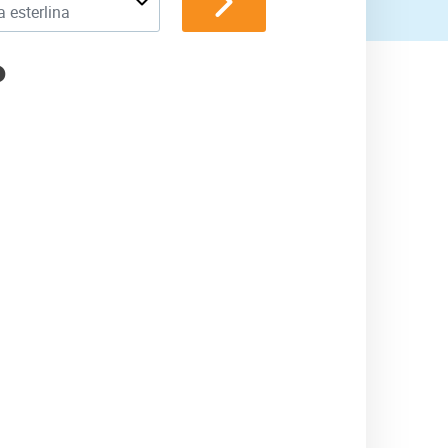
a esterlina
P