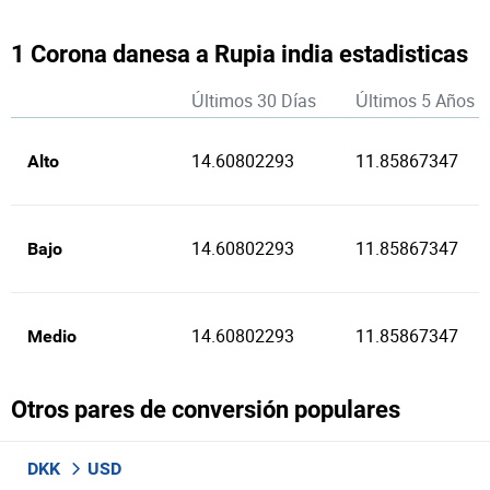
1 Corona danesa a Rupia india estadisticas
Últimos 30 Días
Últimos 5 Años
14.60802293
11.85867347
Alto
14.60802293
11.85867347
Bajo
14.60802293
11.85867347
Medio
Otros pares de conversión populares
DKK
USD