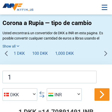
Corona a Rupia — tipo de cambio
Usted encontrará un convertidor de DKK a INR en esta página. Es
posible convertir cualquier cantidad de euros a libras usando el
convertidor de divisas Myfin, al tipo de cambio del 08-07-2026. Si
usted necesita una conversión inversa, vaya al convertidor de pares
1 DKK
100 DKK
1,000 DKK
de
INR DKK
.
DKK
INR
1 DKK =
14.70891491 INR