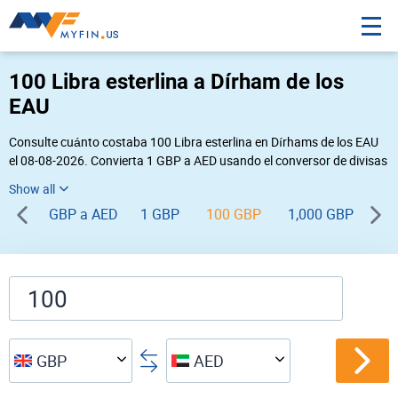
100 Libra esterlina a Dírham de los
EAU
Consulte cuánto costaba 100 Libra esterlina en Dírhams de los EAU
el 08-08-2026. Convierta 1 GBP a AED usando el conversor de divisas
online Myfin. Si usted requiere una conversión inversa, vaya a «
AED GBP
».
GBP a AED
1 GBP
100 GBP
1,000 GBP
GBP
AED