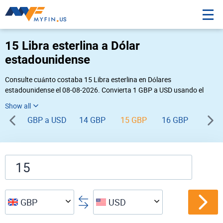
15 Libra esterlina a Dólar
estadounidense
Consulte cuánto costaba 15 Libra esterlina en Dólares
estadounidense el 08-08-2026. Convierta 1 GBP a USD usando el
conversor de divisas online Myfin. Si usted requiere una conversión
inversa, vaya a «
USD GBP
».
GBP a USD
14 GBP
15 GBP
16 GBP
17 G
GBP
USD