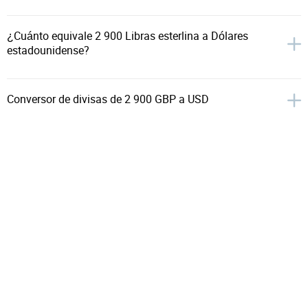
¿Cuánto equivale 2 900 Libras esterlina a Dólares
estadounidense?
Conversor de divisas de 2 900 GBP a USD
El cambio de la tasa mensual de 2 900 Libras esterlina
a Dólares estadounidense
Inicio
Conversor de divisas
GBP a USD
2 900 GBP a USD
Quédate con nosotros: