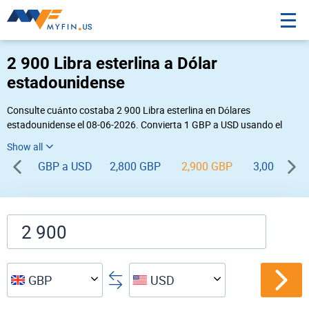
2 900 Libra esterlina a Dólar
estadounidense
Consulte cuánto costaba 2 900 Libra esterlina en Dólares
estadounidense el 08-06-2026. Convierta 1 GBP a USD usando el
conversor de divisas online Myfin. Si usted requiere una conversión
inversa, vaya a «
USD GBP
».
GBP a USD
2,800 GBP
2,900 GBP
3,000 GBP
GBP
USD