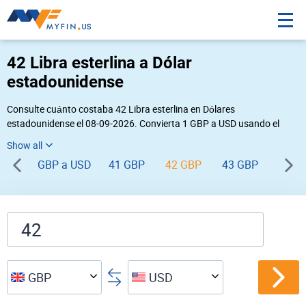
42 Libra esterlina a Dólar
estadounidense
Consulte cuánto costaba 42 Libra esterlina en Dólares
estadounidense el 08-09-2026. Convierta 1 GBP a USD usando el
conversor de divisas online Myfin. Si usted requiere una conversión
inversa, vaya a «
USD GBP
».
GBP a USD
41 GBP
42 GBP
43 GBP
44 G
GBP
USD