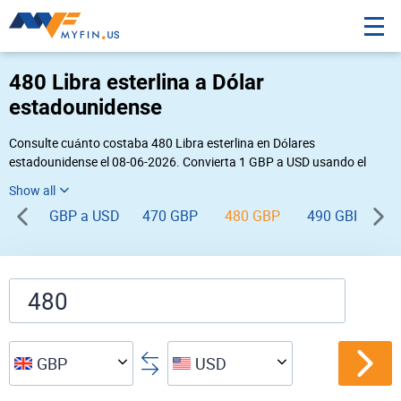
480 Libra esterlina a Dólar
estadounidense
Consulte cuánto costaba 480 Libra esterlina en Dólares
estadounidense el 08-06-2026. Convierta 1 GBP a USD usando el
conversor de divisas online Myfin. Si usted requiere una conversión
inversa, vaya a «
USD GBP
».
GBP a USD
470 GBP
480 GBP
490 GBP
5
GBP
USD