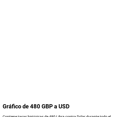
Gráfico de 480 GBP a USD
Contiene tasas históricas de 480 Libra contra Dólar durante todo el