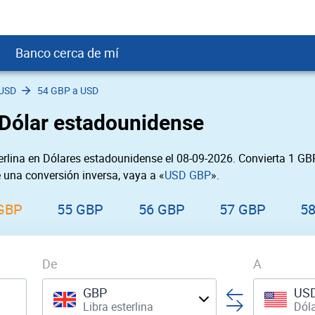
Banco cerca de mí
 USD
54 GBP a USD
crédito
DOP
Cerca de Mí
a Dólar estadounidense
ial crediticio
USD
nTrust Cerca de Mí
ito justo
USD
 Cerca de Mí
erlina en Dólares estadounidense el 08-09-2026. Convierta 1 G
obación
USD
Cerca de Mí
e una conversión inversa, vaya a «
USD GBP
».
SD
rgo Cerca de Mí
SD
ral cerca de mí
GBP
55 GBP
56 GBP
57 GBP
5
De
A
GBP
US
Libra esterlina
Dól