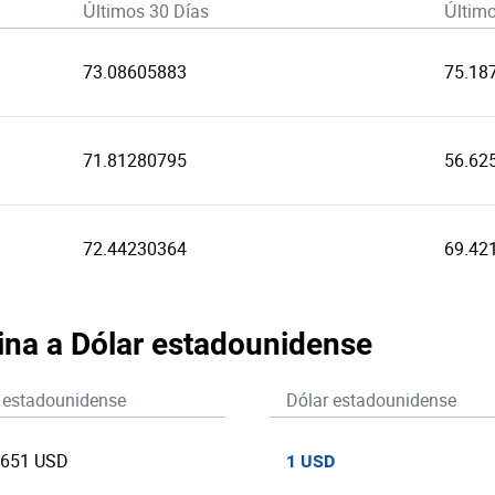
Últimos 30 Días
Últim
73.08605883
75.18
71.81280795
56.62
72.44230364
69.42
lina a Dólar estadounidense
 estadounidense
Dólar estadounidense
6651 USD
1 USD