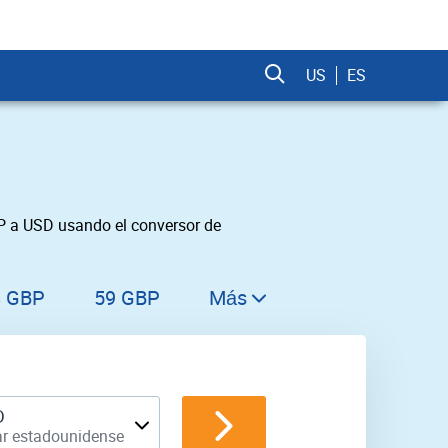
US
ES
BP a USD usando el conversor de
8 GBP
59 GBP
Más
60 GBP
61 GBP
62 GBP
D
ar estadounidense
63 GBP