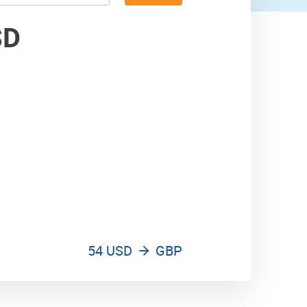
SD
54 USD
GBP