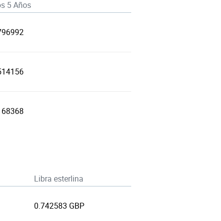
os 5 Años
796992
514156
168368
Libra esterlina
0.742583 GBP