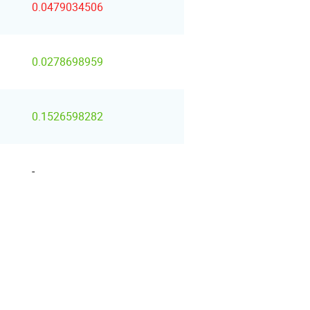
0.0479034506
0.0278698959
0.1526598282
-