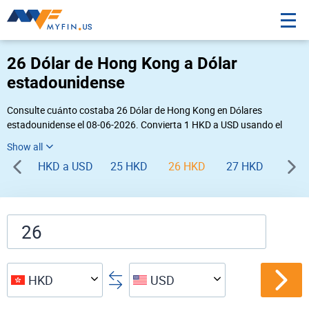
26 Dólar de Hong Kong a Dólar
estadounidense
Consulte cuánto costaba 26 Dólar de Hong Kong en Dólares
estadounidense el 08-06-2026. Convierta 1 HKD a USD usando el
conversor de divisas online Myfin. Si usted requiere una conversión
inversa, vaya a «
USD HKD
».
HKD a USD
25 HKD
26 HKD
27 HKD
28 H
HKD
USD