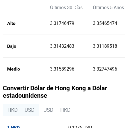
Últimos 30 Días
Últimos 5 Años
3.31746479
3.35465474
Alto
3.31432483
3.31189518
Bajo
3.31589296
3.32747496
Medio
Convertir Dólar de Hong Kong a Dólar
estadounidense
HKD
USD
USD
HKD
0.1275 USD
1 HKD