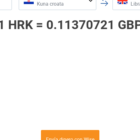
Kuna croata
Libr
1 HRK =
0.11370721 GB
Envía dinero con Wise