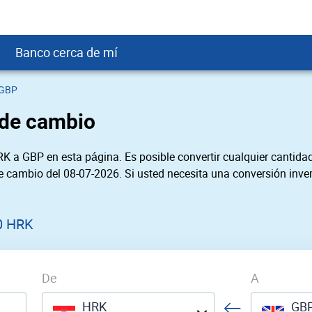
Banco cerca de mí
 GBP
crédito
DOP
Cerca de Mí
 de cambio
ial crediticio
GTQ
nTrust Cerca de Mí
ito justo
SD
 Cerca de Mí
K a GBP en esta página. Es posible convertir cualquier cantidad
obación
USD
Cerca de Mí
de cambio del 08-07-2026. Si usted necesita una conversión inver
USD
rgo Cerca de Mí
PEN
ral cerca de mí
0 HRK
De
A
HRK
GB