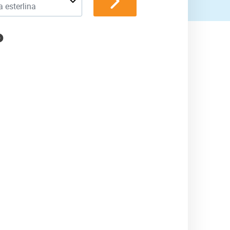
a esterlina
P