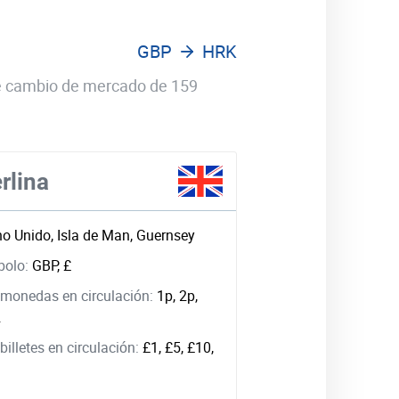
GBP
HRK
 de cambio de mercado de 159
rlina
no Unido, Isla de Man, Guernsey
bolo:
GBP, £
monedas en circulación:
1p, 2p,
2
illetes en circulación:
£1, £5, £10,