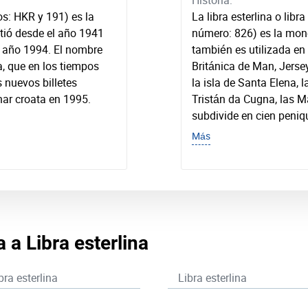
Historia:
os: HKR y 191) es la
La libra esterlina o libr
stió desde el año 1941
número: 826) es la mone
l año 1994. El nombre
también es utilizada en
a, que en los tiempos
Británica de Man, Jerse
 nuevos billetes
la isla de Santa Elena, l
ar croata en 1995.
Tristán da Cugna, las Ma
subdivide en cien peniq
Más
 a Libra esterlina
bra esterlina
Libra esterlina