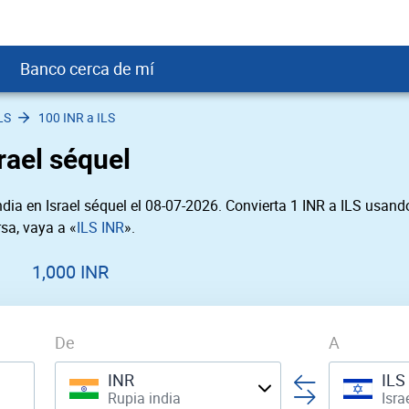
Banco cerca de mí
LS
100 INR a ILS
crédito
DOP
Cerca de Mí
rael séquel
ial crediticio
GTQ
nTrust Cerca de Mí
ito justo
SD
 Cerca de Mí
ia en Israel séquel el 08-07-2026. Convierta 1 INR a ILS usando
obación
USD
Cerca de Mí
sa, vaya a «
ILS INR
».
USD
rgo Cerca de Mí
PEN
ral cerca de mí
1,000 INR
De
A
INR
ILS
Rupia india
Isra