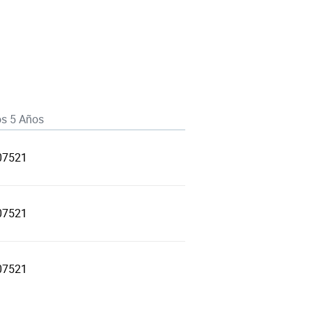
os 5 Años
07521
07521
07521