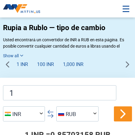
Rupia a Rublo — tipo de cambio
Usted encontrará un convertidor de INR a RUB en esta página. Es
posible convertir cualquier cantidad de euros a libras usando el
convertidor de divisas Myfin, al tipo de cambio del 08-09-2026. Si
usted necesita una conversión inversa, vaya al convertidor de pares
1 INR
100 INR
1,000 INR
de
RUB INR
.
INR
RUB
1 INR =
0.85703158 RUB