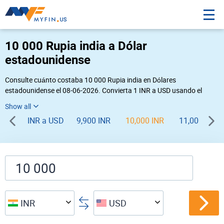
10 000 Rupia india a Dólar
estadounidense
Consulte cuánto costaba 10 000 Rupia india en Dólares
estadounidense el 08-06-2026. Convierta 1 INR a USD usando el
conversor de divisas online Myfin. Si usted requiere una conversión
inversa, vaya a «
USD INR
».
INR a USD
9,900 INR
10,000 INR
11,000 INR
INR
USD