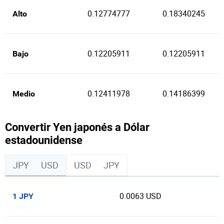
0.12774777
0.18340245
Alto
0.12205911
0.12205911
Bajo
0.12411978
0.14186399
Medio
Convertir Yen japonés a Dólar
estadounidense
JPY
USD
USD
JPY
0.0063 USD
1 JPY