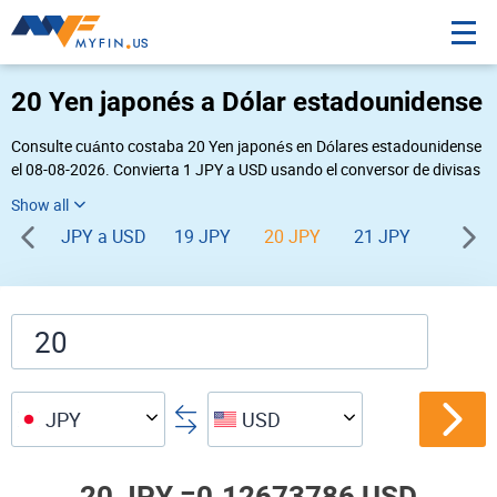
20 Yen japonés a Dólar estadounidense
Consulte cuánto costaba 20 Yen japonés en Dólares estadounidense
el 08-08-2026. Convierta 1 JPY a USD usando el conversor de divisas
online Myfin. Si usted requiere una conversión inversa, vaya a «
USD JPY
».
JPY a USD
19 JPY
20 JPY
21 JPY
22 JP
JPY
USD
20 JPY =
0.12673786 USD