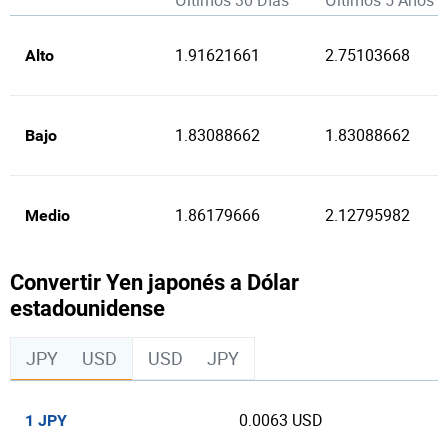
Últimos 30 Días
Últimos 5 Años
1.91621661
2.75103668
Alto
1.83088662
1.83088662
Bajo
1.86179666
2.12795982
Medio
Convertir Yen japonés a Dólar
estadounidense
JPY
USD
USD
JPY
0.0063 USD
1 JPY