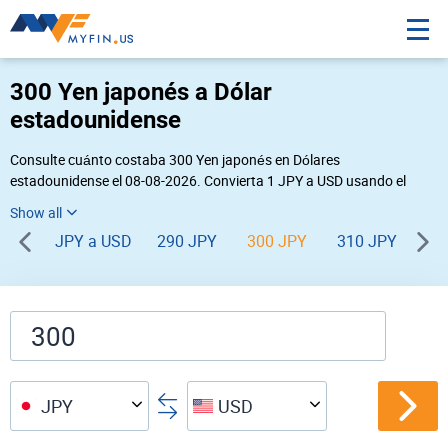
300 Yen japonés a Dólar
estadounidense
Consulte cuánto costaba 300 Yen japonés en Dólares
estadounidense el 08-08-2026. Convierta 1 JPY a USD usando el
conversor de divisas online Myfin. Si usted requiere una conversión
inversa, vaya a «
USD JPY
».
JPY a USD
290 JPY
300 JPY
310 JPY
32
JPY
USD