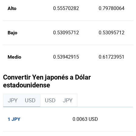
0.55570282
0.79780064
Alto
0.53095712
0.53095712
Bajo
0.53942915
0.61723951
Medio
Convertir Yen japonés a Dólar
estadounidense
JPY
USD
USD
JPY
0.0063 USD
1 JPY