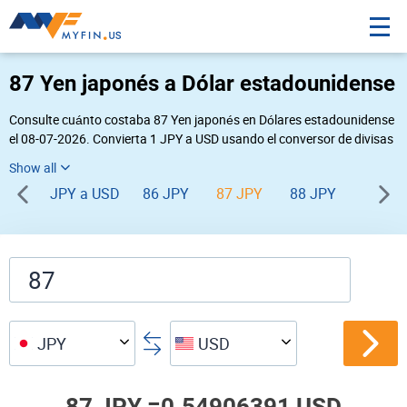
87 Yen japonés a Dólar estadounidense
Consulte cuánto costaba 87 Yen japonés en Dólares estadounidense
el 08-07-2026. Convierta 1 JPY a USD usando el conversor de divisas
online Myfin. Si usted requiere una conversión inversa, vaya a «
USD JPY
».
JPY a USD
86 JPY
87 JPY
88 JPY
89 JP
JPY
USD
87 JPY =
0.54906391 USD