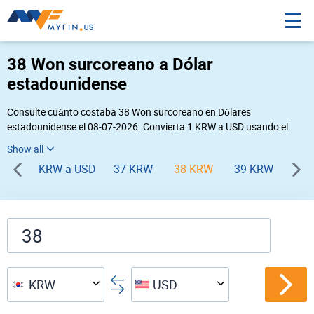
38 Won surcoreano a Dólar
estadounidense
Consulte cuánto costaba 38 Won surcoreano en Dólares
estadounidense el 08-07-2026. Convierta 1 KRW a USD usando el
conversor de divisas online Myfin. Si usted requiere una conversión
inversa, vaya a «
USD KRW
».
KRW a USD
37 KRW
38 KRW
39 KRW
40 
KRW
USD