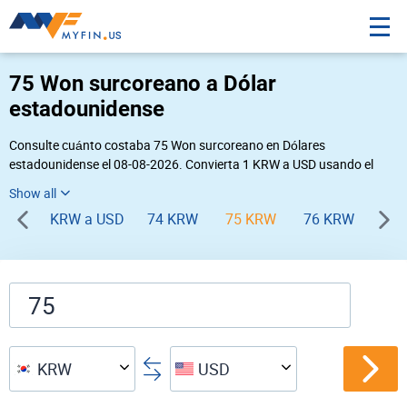
75 Won surcoreano a Dólar
estadounidense
Consulte cuánto costaba 75 Won surcoreano en Dólares
estadounidense el 08-08-2026. Convierta 1 KRW a USD usando el
conversor de divisas online Myfin. Si usted requiere una conversión
inversa, vaya a «
USD KRW
».
KRW a USD
74 KRW
75 KRW
76 KRW
77 
KRW
USD