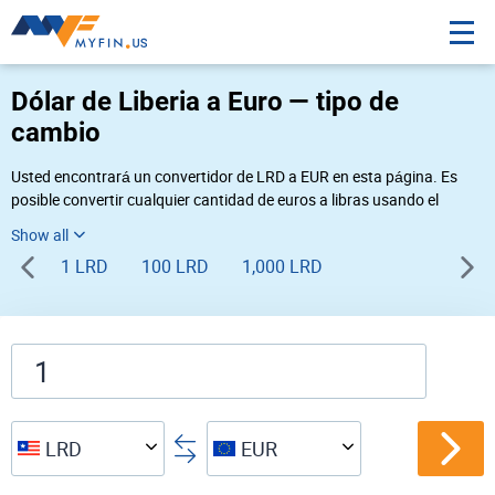
Dólar de Liberia a Euro — tipo de
cambio
Usted encontrará un convertidor de LRD a EUR en esta página. Es
posible convertir cualquier cantidad de euros a libras usando el
convertidor de divisas Myfin, al tipo de cambio del 08-07-2026. Si
usted necesita una conversión inversa, vaya al convertidor de pares
1 LRD
100 LRD
1,000 LRD
de
EUR LRD
.
LRD
EUR