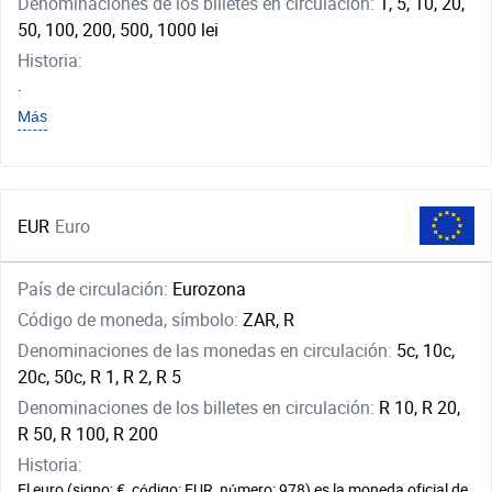
Denominaciones de los billetes en circulación:
1, 5, 10, 20,
50, 100, 200, 500, 1000 lei
Historia:
.
Más
EUR
Euro
País de circulación:
Eurozona
Código de moneda, símbolo:
ZAR, R
Denominaciones de las monedas en circulación:
5c, 10c,
20c, 50c, R 1, R 2, R 5
Denominaciones de los billetes en circulación:
R 10, R 20,
R 50, R 100, R 200
Historia:
El euro (signo: €, código: EUR, número: 978) es la moneda oficial de