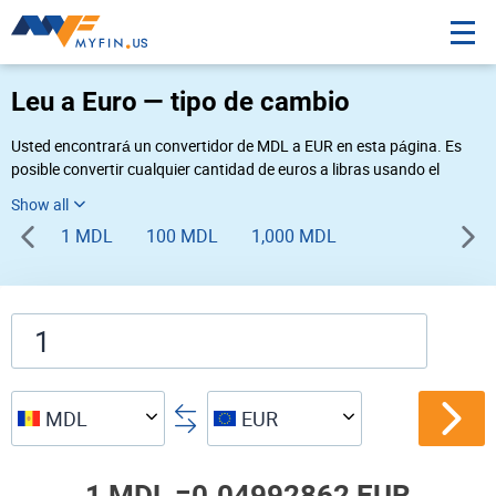
Leu a Euro — tipo de cambio
Usted encontrará un convertidor de MDL a EUR en esta página. Es
posible convertir cualquier cantidad de euros a libras usando el
convertidor de divisas Myfin, al tipo de cambio del 08-06-2026. Si
usted necesita una conversión inversa, vaya al convertidor de pares
1 MDL
100 MDL
1,000 MDL
de
EUR MDL
.
MDL
EUR
1 MDL =
0.04992862 EUR