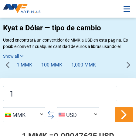
Kyat a Dólar — tipo de cambio
Usted encontrará un convertidor de MMK a USD en esta página. Es
posible convertir cualquier cantidad de euros a libras usando el
convertidor de divisas Myfin, al tipo de cambio del 08-08-2026. Si
usted necesita una conversión inversa, vaya al convertidor de pares
1 MMK
100 MMK
1,000 MMK
de
USD MMK
.
MMK
USD
1 MMK =
0.00047625 USD