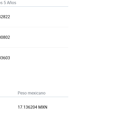
os 5 Años
42822
80802
03603
Peso mexicano
17.136204 MXN