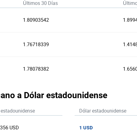
Últimos 30 Días
Últim
1.80903542
1.899
1.76718339
1.414
1.78078382
1.656
cano a Dólar estadounidense
 estadounidense
Dólar estadounidense
8356 USD
1 USD