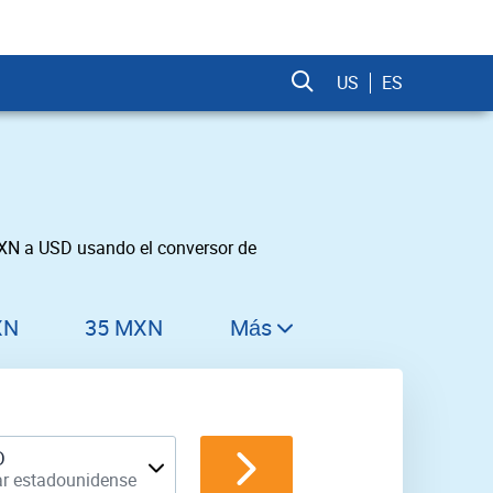
US
ES
MXN a USD usando el conversor de
XN
35 MXN
Más
36 MXN
37 MXN
38 MXN
D
ar estadounidense
39 MXN