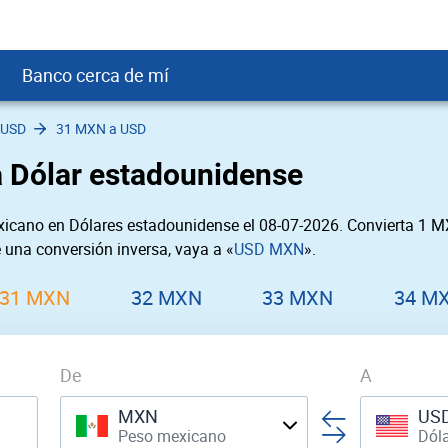
Banco cerca de mí
 USD
31 MXN a USD
crédito
DOP
Cerca de Mí
 Dólar estadounidense
ial crediticio
GTQ
nTrust Cerca de Mí
ito justo
SD
 Cerca de Mí
icano en Dólares estadounidense el 08-07-2026. Convierta 1 
obación
USD
Cerca de Mí
e una conversión inversa, vaya a «
USD MXN
».
USD
rgo Cerca de Mí
PEN
ral cerca de mí
31 MXN
32 MXN
33 MXN
34 M
De
A
MXN
US
Peso mexicano
Dól