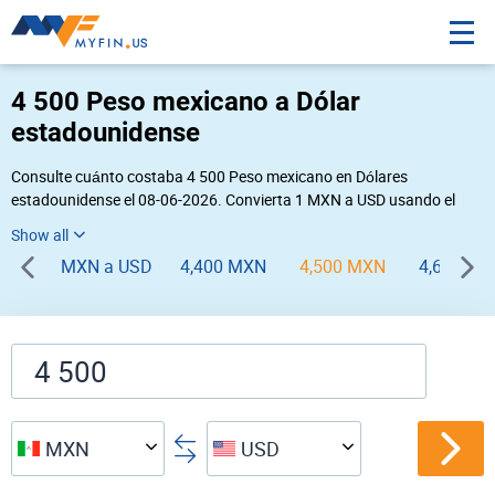
4 500 Peso mexicano a Dólar
estadounidense
Consulte cuánto costaba 4 500 Peso mexicano en Dólares
estadounidense el 08-06-2026. Convierta 1 MXN a USD usando el
conversor de divisas online Myfin. Si usted requiere una conversión
inversa, vaya a «
USD MXN
».
MXN a USD
4,400 MXN
4,500 MXN
4,600 M
MXN
USD