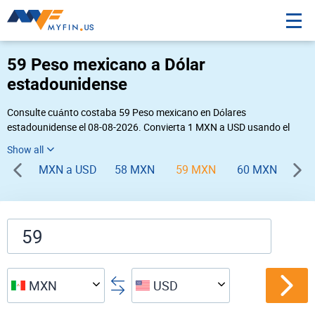
59 Peso mexicano a Dólar
estadounidense
Consulte cuánto costaba 59 Peso mexicano en Dólares
estadounidense el 08-08-2026. Convierta 1 MXN a USD usando el
conversor de divisas online Myfin. Si usted requiere una conversión
inversa, vaya a «
USD MXN
».
MXN a USD
58 MXN
59 MXN
60 MXN
61
MXN
USD