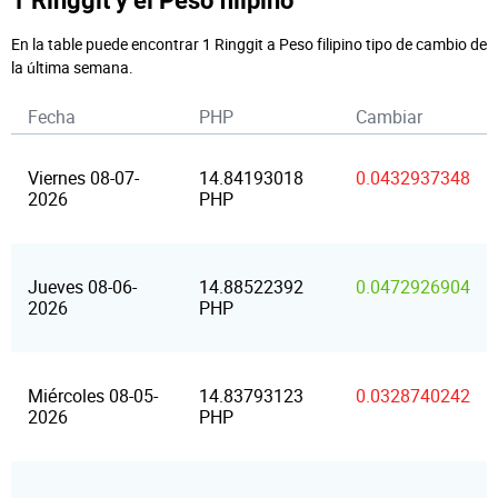
1 Ringgit y el Peso filipino
En la table puede encontrar 1 Ringgit a Peso filipino tipo de cambio de
la última semana.
Fecha
PHP
Cambiar
Viernes 08-07-
14.84193018
0.0432937348
2026
PHP
Jueves 08-06-
14.88522392
0.0472926904
2026
PHP
Miércoles 08-05-
14.83793123
0.0328740242
2026
PHP