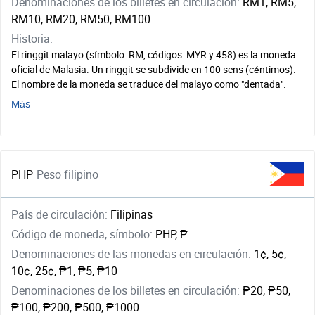
Denominaciones de los billetes en circulación:
RM1, RM5,
RM10, RM20, RM50, RM100
Historia:
El ringgit malayo (símbolo: RM, códigos: MYR y 458) es la moneda
oficial de Malasia. Un ringgit se subdivide en 100 sens (céntimos).
El nombre de la moneda se traduce del malayo como "dentada".
Más
PHP
Peso filipino
País de circulación:
Filipinas
Código de moneda, símbolo:
PHP, ₱
Denominaciones de las monedas en circulación:
1¢, 5¢,
10¢, 25¢, ₱1, ₱5, ₱10
Denominaciones de los billetes en circulación:
₱20, ₱50,
₱100, ₱200, ₱500, ₱1000