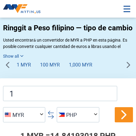
Ringgit a Peso filipino — tipo de cambio
Usted encontrará un convertidor de MYR a PHP en esta página. Es
posible convertir cualquier cantidad de euros a libras usando el
convertidor de divisas Myfin, al tipo de cambio del 08-07-2026. Si
usted necesita una conversión inversa, vaya al convertidor de pares
1 MYR
100 MYR
1,000 MYR
de
PHP MYR
.
MYR
PHP
1 MYR =
14.84193018 PHP