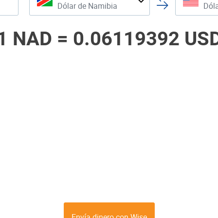
Dólar de Namibia
Dól
1 NAD =
0.06119392 US
Envía dinero con Wise