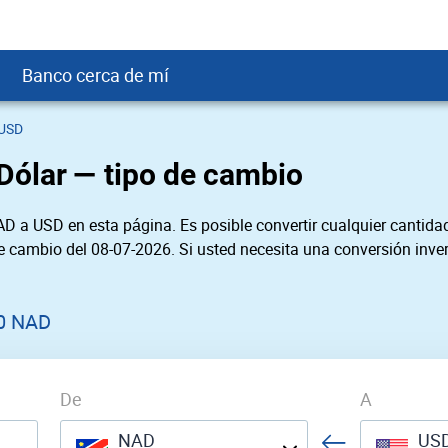
Banco cerca de mí
 USD
crédito
DOP
Cerca de Mí
Dólar — tipo de cambio
ial crediticio
GTQ
nTrust Cerca de Mí
ito justo
SD
 Cerca de Mí
D a USD en esta página. Es posible convertir cualquier cantidad
obación
USD
Cerca de Mí
de cambio del 08-07-2026. Si usted necesita una conversión inver
USD
rgo Cerca de Mí
PEN
ral cerca de mí
0 NAD
De
A
NAD
US