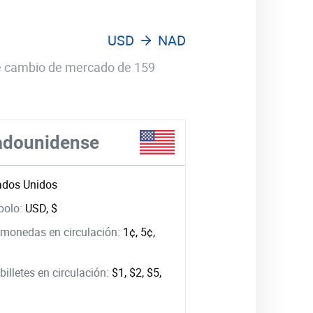
USD
NAD
 de cambio de mercado de 159
tadounidense
ados Unidos
bolo:
USD, $
monedas en circulación:
1¢, 5¢,
illetes en circulación:
$1, $2, $5,