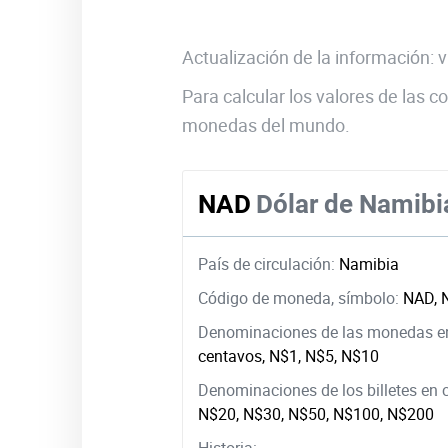
Actualización de la información:
Para calcular los valores de las
monedas del mundo.
NAD
Dólar de Namibi
País de circulación:
Namibia
Código de moneda, símbolo:
NAD, 
Denominaciones de las monedas en
centavos, N$1, N$5, N$10
Denominaciones de los billetes en 
N$20, N$30, N$50, N$100, N$200