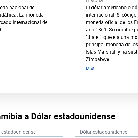
Historia:
neda nacional de
El dólar americano o d
udáfrica. La moneda
internacional: $, código
rcado internacional de
moneda oficial de los 
D.
año 1861. Su nombre pr
"thaler", que era una m
principal moneda de los
Islas Marshall y ha sus
Zimbabwe.
Más
amibia a Dólar estadounidense
r estadounidense
Dólar estadounidense