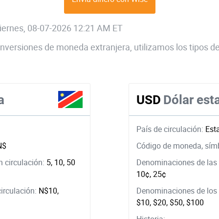
 viernes, 08-07-2026 12:21 AM ET
 conversiones de moneda extranjera, utilizamos los tipos
a
USD
Dólar es
País de circulación:
Est
N$
Código de moneda, sím
 circulación:
5, 10, 50
Denominaciones de las 
10¢, 25¢
circulación:
N$10,
Denominaciones de los b
$10, $20, $50, $100