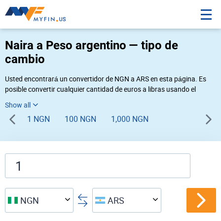
Naira a Peso argentino — tipo de
cambio
Usted encontrará un convertidor de NGN a ARS en esta página. Es
posible convertir cualquier cantidad de euros a libras usando el
convertidor de divisas Myfin, al tipo de cambio del 08-06-2026. Si
usted necesita una conversión inversa, vaya al convertidor de pares
1 NGN
100 NGN
1,000 NGN
de
ARS NGN
.
NGN
ARS