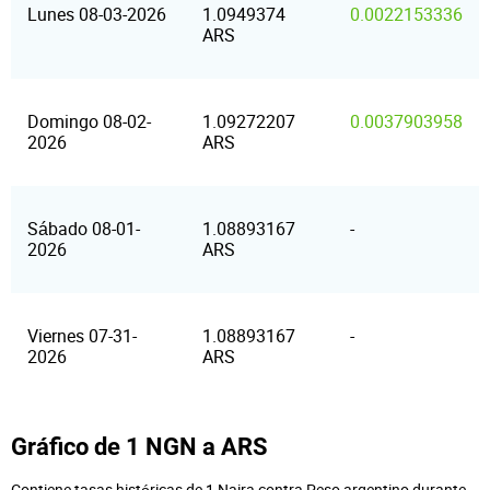
Lunes 08-03-2026
1.0949374
0.0022153336
ARS
Domingo 08-02-
1.09272207
0.0037903958
2026
ARS
Sábado 08-01-
1.08893167
-
2026
ARS
Viernes 07-31-
1.08893167
-
2026
ARS
Gráfico de 1 NGN a ARS
Contiene tasas históricas de 1 Naira contra Peso argentino durante