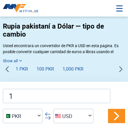
Rupia pakistaní a Dólar — tipo de
cambio
Usted encontrará un convertidor de PKR a USD en esta página. Es
posible convertir cualquier cantidad de euros a libras usando el
convertidor de divisas Myfin, al tipo de cambio del 08-09-2026. Si
usted necesita una conversión inversa, vaya al convertidor de pares
1 PKR
100 PKR
1,000 PKR
de
USD PKR
.
PKR
USD