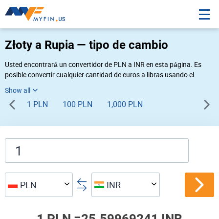
Złoty a Rupia — tipo de cambio
Usted encontrará un convertidor de PLN a INR en esta página. Es
posible convertir cualquier cantidad de euros a libras usando el
convertidor de divisas Myfin, al tipo de cambio del 08-08-2026. Si
usted necesita una conversión inversa, vaya al convertidor de pares
1 PLN
100 PLN
1,000 PLN
de
INR PLN
.
PLN
INR
1 PLN =
25.59969241 INR