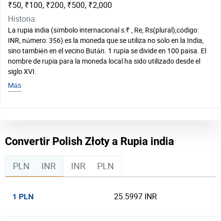
₹50, ₹100, ₹200, ₹500, ₹2,000
Historia:
La rupia india (símbolo internacional s:₹ , Re, Rs(plural),código:
INR, número: 356) es la moneda que se utiliza no sólo en la India,
sino también en el vecino Bután. 1 rupia se divide en 100 paisa. El
nombre de rupia para la moneda local ha sido utilizado desde el
siglo XVI.
Más
Convertir Polish Złoty a Rupia india
PLN
INR
INR
PLN
25.5997 INR
1 PLN