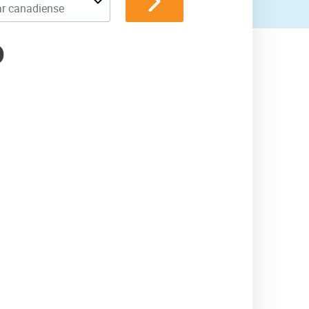
ar canadiense
D