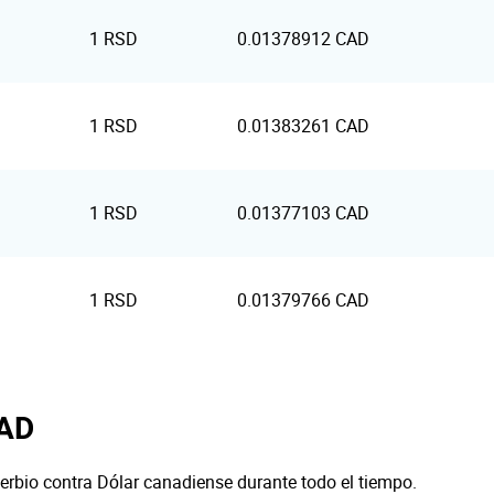
1 RSD
0.01378912 CAD
1 RSD
0.01383261 CAD
1 RSD
0.01377103 CAD
1 RSD
0.01379766 CAD
CAD
serbio contra Dólar canadiense durante todo el tiempo.