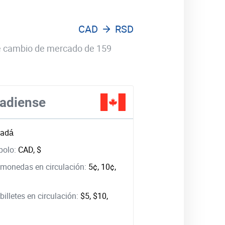
CAD
RSD
 de cambio de mercado de 159
nadiense
adá
bolo:
CAD, $
monedas en circulación:
5¢, 10¢,
illetes en circulación:
$5, $10,