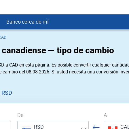
Banco cerca de mí
CAD
crédito
DOP
Cerca de Mí
r canadiense — tipo de cambio
ial crediticio
GTQ
nTrust Cerca de Mí
ito justo
SD
 Cerca de Mí
D a CAD en esta página. Es posible convertir cualquier cantidad
obación
USD
Cerca de Mí
de cambio del 08-08-2026. Si usted necesita una conversión inver
USD
rgo Cerca de Mí
PEN
ral cerca de mí
0 RSD
De
A
RSD
CA