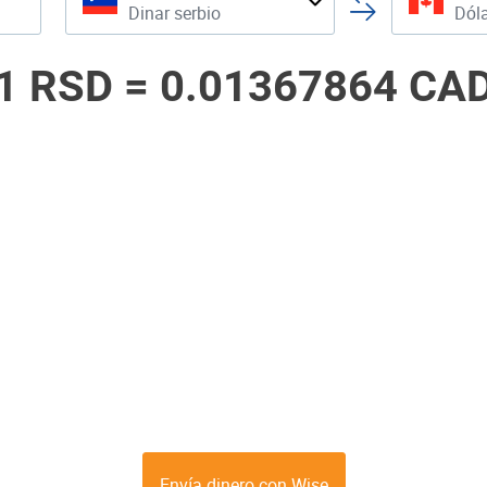
Dinar serbio
Dól
1 RSD =
0.01367864 CA
Envía dinero con Wise