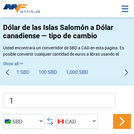
Dólar de las Islas Salomón a Dólar
canadiense — tipo de cambio
Usted encontrará un convertidor de SBD a CAD en esta página. Es
posible convertir cualquier cantidad de euros a libras usando el
convertidor de divisas Myfin, al tipo de cambio del 08-06-2026. Si
usted necesita una conversión inversa, vaya al convertidor de pares
1 SBD
100 SBD
1,000 SBD
de
CAD SBD
.
SBD
CAD