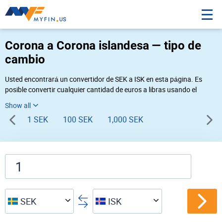
Corona a Corona islandesa — tipo de
cambio
Usted encontrará un convertidor de SEK a ISK en esta página. Es
posible convertir cualquier cantidad de euros a libras usando el
convertidor de divisas Myfin, al tipo de cambio del 08-09-2026. Si
usted necesita una conversión inversa, vaya al convertidor de pares
1 SEK
100 SEK
1,000 SEK
de
ISK SEK
.
SEK
ISK