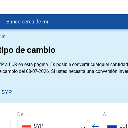
Banco cerca de mí
EUR
crédito
DOP
Cerca de Mí
 tipo de cambio
ial crediticio
GTQ
nTrust Cerca de Mí
ito justo
SD
 Cerca de Mí
P a EUR en esta página. Es posible convertir cualquier cantidad
obación
USD
Cerca de Mí
de cambio del 08-07-2026. Si usted necesita una conversión inver
USD
rgo Cerca de Mí
PEN
ral cerca de mí
0 SYP
De
A
SYP
EU