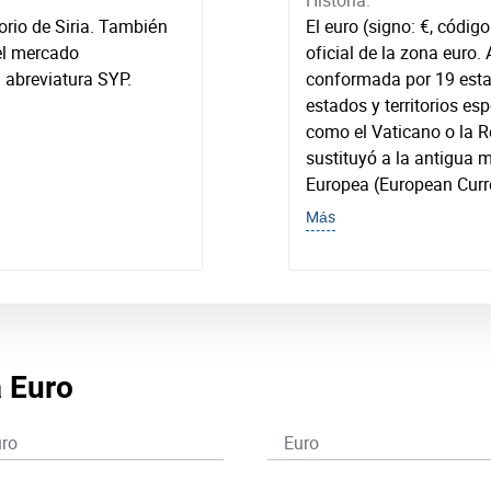
Historia:
itorio de Siria. También
El euro (signo: €, códi
 el mercado
oficial de la zona euro.
a abreviatura SYP.
conformada por 19 esta
estados y territorios es
como el Vaticano o la R
sustituyó a la antigua
Europea (European Curre
Más
a Euro
ro
Euro