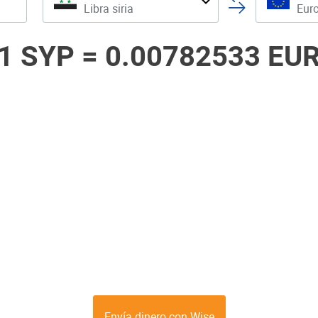
Libra siria
Eur
1 SYP =
0.00782533 EU
Envía dinero con Wise