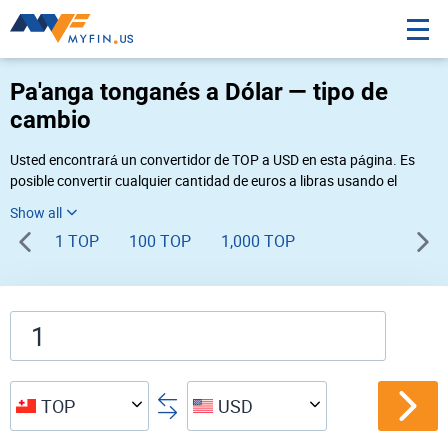
Pa'anga tonganés a Dólar — tipo de
cambio
Usted encontrará un convertidor de TOP a USD en esta página. Es
posible convertir cualquier cantidad de euros a libras usando el
convertidor de divisas Myfin, al tipo de cambio del 08-09-2026. Si
usted necesita una conversión inversa, vaya al convertidor de pares
1 TOP
100 TOP
1,000 TOP
de
USD TOP
.
TOP
USD