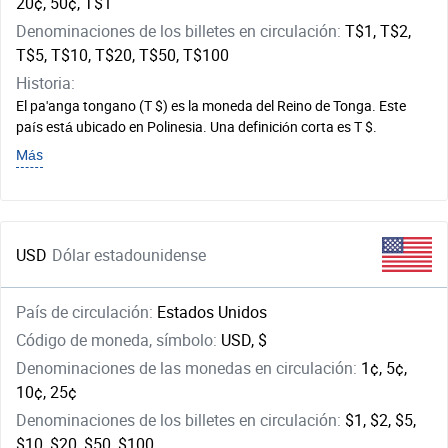
20¢, 50¢, T$1
Denominaciones de los billetes en circulación:
T$1, T$2,
T$5, T$10, T$20, T$50, T$100
Historia:
El pa'anga tongano (T $) es la moneda del Reino de Tonga. Este
país está ubicado en Polinesia. Una definición corta es T $.
Más
USD
Dólar estadounidense
País de circulación:
Estados Unidos
Código de moneda, símbolo:
USD, $
Denominaciones de las monedas en circulación:
1¢, 5¢,
10¢, 25¢
Denominaciones de los billetes en circulación:
$1, $2, $5,
$10, $20, $50, $100