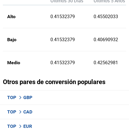
Últimos 30 Días
Últimos 5 Años
0.41532379
0.45502033
Alto
0.41532379
0.40690932
Bajo
0.41532379
0.42562981
Medio
Otros pares de conversión populares
TOP
GBP
TOP
CAD
TOP
EUR