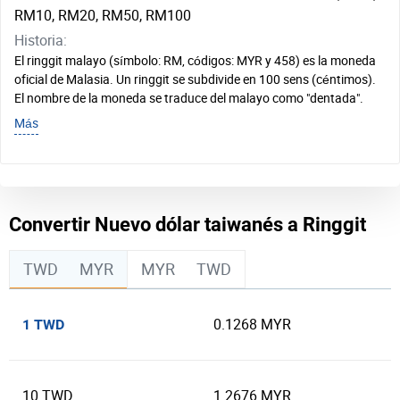
RM10, RM20, RM50, RM100
Historia:
El ringgit malayo (símbolo: RM, códigos: MYR y 458) es la moneda
oficial de Malasia. Un ringgit se subdivide en 100 sens (céntimos).
El nombre de la moneda se traduce del malayo como "dentada".
Más
Convertir Nuevo dólar taiwanés a Ringgit
TWD
MYR
MYR
TWD
0.1268 MYR
1 TWD
10 TWD
1.2676 MYR