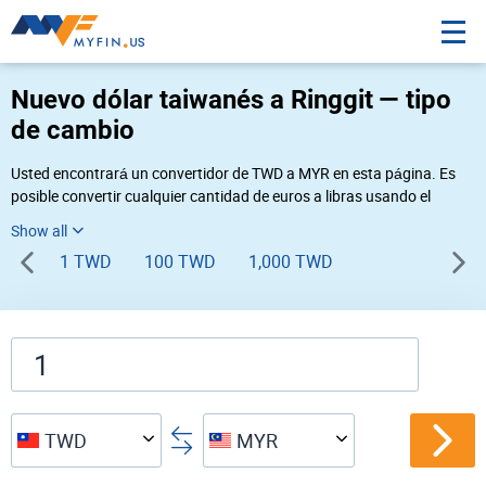
Nuevo dólar taiwanés a Ringgit — tipo
de cambio
Usted encontrará un convertidor de TWD a MYR en esta página. Es
posible convertir cualquier cantidad de euros a libras usando el
convertidor de divisas Myfin, al tipo de cambio del 08-07-2026. Si
usted necesita una conversión inversa, vaya al convertidor de pares
1 TWD
100 TWD
1,000 TWD
de
MYR TWD
.
TWD
MYR