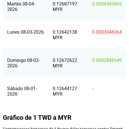
Martes 08-04-
0.12687197
0.0004505865
2026
MYR
Lunes 08-03-2026
0.12642138
0.0003048364
MYR
Domingo 08-02-
0.12672622
0.0002849549
2026
MYR
Sábado 08-01-
0.12644127
-
2026
MYR
Gráfico de 1 TWD a MYR
Contiene tasas históricas de 1 Nuevo dólar taiwanés contra Ringgit