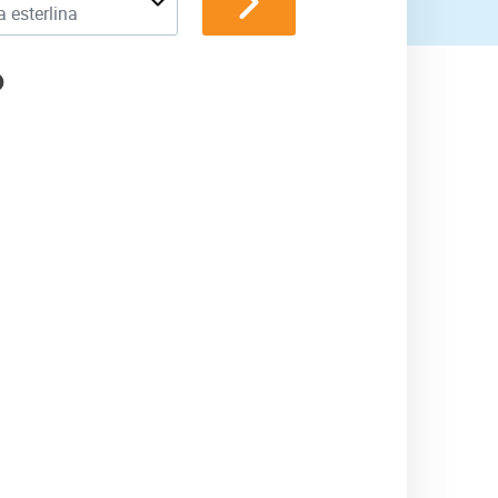
a esterlina
P