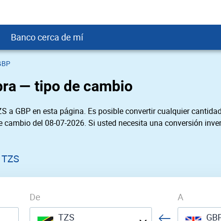
Banco cerca de mí
GBP
crédito
DOP
Cerca de Mí
bra — tipo de cambio
ial crediticio
GTQ
nTrust Cerca de Mí
ito justo
SD
 Cerca de Mí
S a GBP en esta página. Es posible convertir cualquier cantidad
obación
USD
Cerca de Mí
de cambio del 08-07-2026. Si usted necesita una conversión inver
USD
rgo Cerca de Mí
PEN
ral cerca de mí
 TZS
De
A
TZS
GB