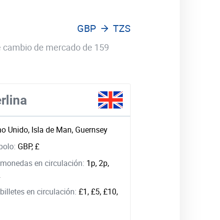
GBP
TZS
 de cambio de mercado de 159
rlina
no Unido, Isla de Man, Guernsey
bolo:
GBP, £
monedas en circulación:
1p, 2p,
2
illetes en circulación:
£1, £5, £10,