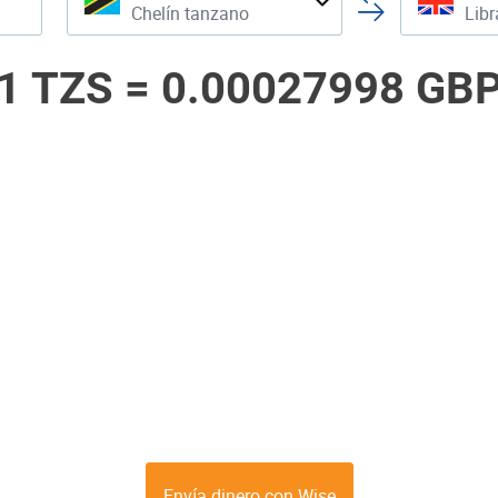
Chelín tanzano
Libr
1 TZS =
0.00027998 GB
Envía dinero con Wise