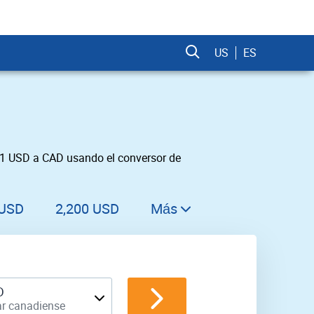
US
ES
 1 USD a CAD usando el conversor de
 USD
2,200 USD
Más
2,300 USD
2,400 USD
2,500 USD
D
ar canadiense
2,600 USD