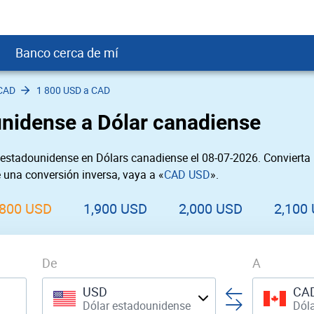
Banco cerca de mí
CAD
1 800 USD a CAD
crédito
DOP
Cerca de Mí
unidense a Dólar canadiense
ial crediticio
GTQ
nTrust Cerca de Mí
ito justo
SD
 Cerca de Mí
 estadounidense en Dólars canadiense el 08-07-2026. Convierta
obación
USD
Cerca de Mí
e una conversión inversa, vaya a «
CAD USD
».
USD
rgo Cerca de Mí
PEN
ral cerca de mí
,800 USD
1,900 USD
2,000 USD
2,100
De
A
USD
CA
Dólar estadounidense
Dól