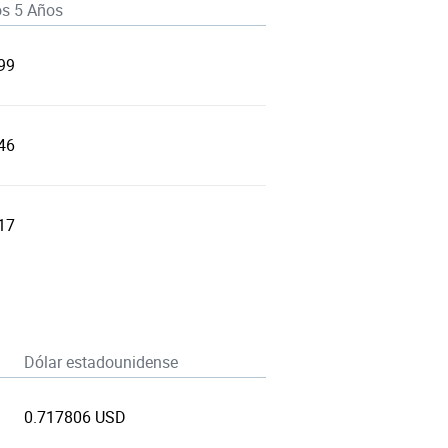
os 5 Años
99
46
17
Dólar estadounidense
0.717806 USD