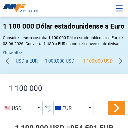
1 100 000 Dólar estadounidense a Euro
Consulte cuánto costaba 1 100 000 Dólar estadounidense en Euro el
08-06-2026. Convierta 1 USD a EUR usando el conversor de divisas
online Myfin. Si usted requiere una conversión inversa, vaya a «
EUR USD
».
USD a EUR
1,000,000 USD
1,100,000 USD
1,
USD
EUR
1,100,000 USD =
954,591 EUR