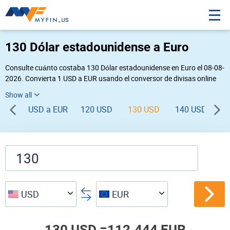
130 Dólar estadounidense a Euro
Consulte cuánto costaba 130 Dólar estadounidense en Euro el 08-08-
2026. Convierta 1 USD a EUR usando el conversor de divisas online
Myfin. Si usted requiere una conversión inversa, vaya a «
EUR USD
».
USD a EUR
120 USD
130 USD
140 USD
1
USD
EUR
130 USD =
112.444 EUR