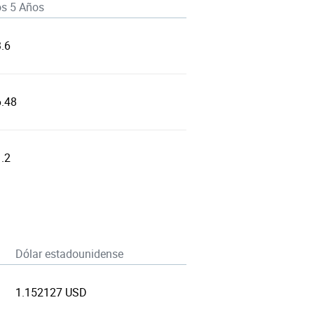
os 5 Años
.6
6.48
.2
Dólar estadounidense
1.152127 USD