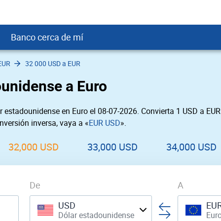
Banco cerca de mí
EUR
32 000 USD a EUR
crédito
DOP
Cerca de Mí
ounidense a Euro
ial crediticio
GTQ
nTrust Cerca de Mí
ito justo
SD
 Cerca de Mí
 estadounidense en Euro el 08-07-2026. Convierta 1 USD a EUR 
obación
USD
Cerca de Mí
nversión inversa, vaya a «
EUR USD
».
USD
rgo Cerca de Mí
PEN
ral cerca de mí
32,000 USD
33,000 USD
34,000 USD
De
A
USD
EU
Dólar estadounidense
Eur