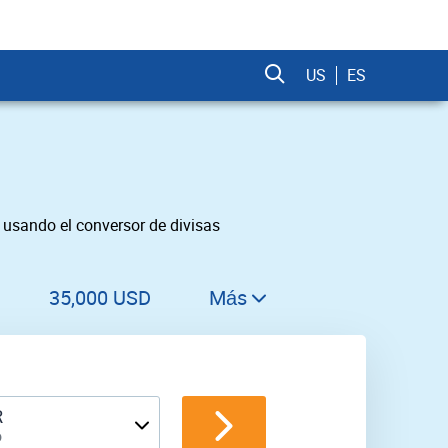
US
ES
usando el conversor de divisas
35,000 USD
Más
36,000 USD
37,000 USD
38,000 USD
R
o
39,000 USD