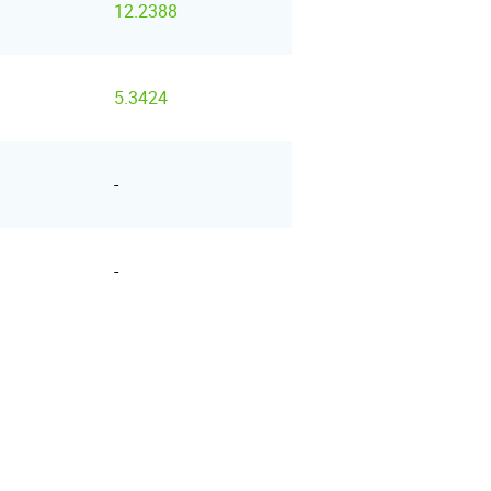
12.2388
5.3424
-
-