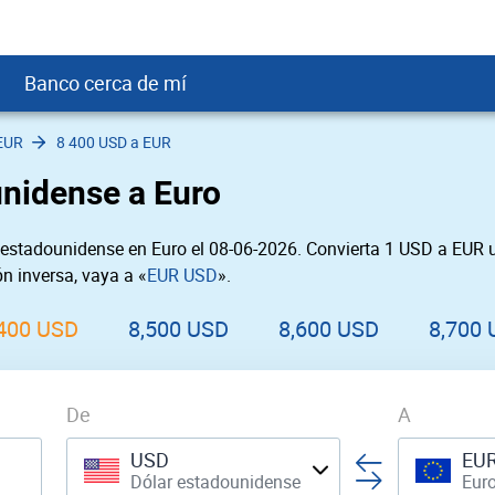
Banco cerca de mí
EUR
8 400 USD a EUR
crédito
DOP
Cerca de Mí
unidense a Euro
ial crediticio
GTQ
nTrust Cerca de Mí
ito justo
SD
 Cerca de Mí
estadounidense en Euro el 08-06-2026. Convierta 1 USD a EUR u
obación
USD
Cerca de Mí
n inversa, vaya a «
EUR USD
».
USD
rgo Cerca de Mí
PEN
ral cerca de mí
,400 USD
8,500 USD
8,600 USD
8,700
De
A
USD
EU
Dólar estadounidense
Eur