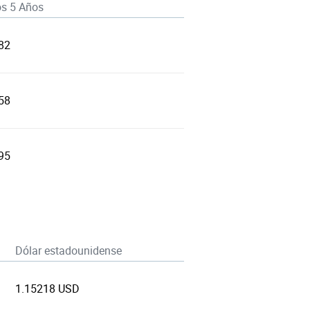
os 5 Años
82
58
95
Dólar estadounidense
1.15218 USD