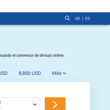
US
ES
sando el conversor de divisas online
 USD
8,800 USD
Más
8,900 USD
9,000 USD
9,100 USD
R
o
9,200 USD