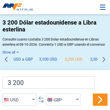
3 200 Dólar estadounidense a Libra
esterlina
Consulte cuánto costaba 3 200 Dólar estadounidense en Libras
esterlina el 08-10-2026. Convierta 1 USD a GBP usando el conversor
de divisas online Myfin. Si usted requiere una conversión inversa,
vaya a «
GBP USD
».
USD a GBP
3,100 USD
3,200 USD
3,300 USD
USD
GBP