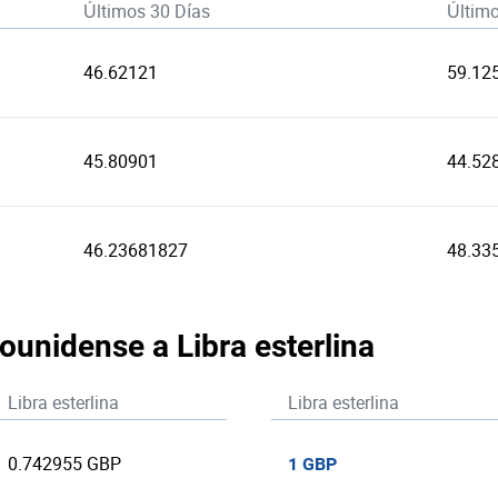
Últimos 30 Días
Últim
46.62121
59.12
45.80901
44.52
46.23681827
48.33
ounidense a Libra esterlina
Libra esterlina
Libra esterlina
0.742955 GBP
1 GBP