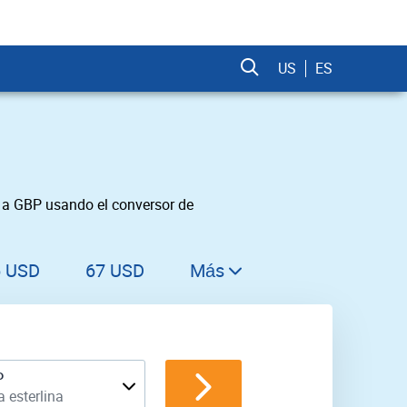
US
ES
D a GBP usando el conversor de
6 USD
67 USD
Más
68 USD
69 USD
70 USD
P
a esterlina
71 USD