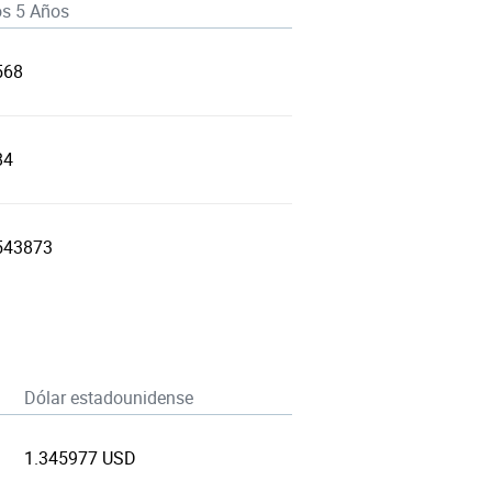
os 5 Años
568
84
543873
Dólar estadounidense
1.345977 USD