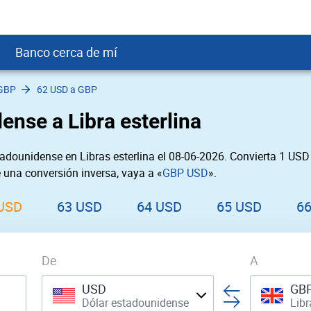
Banco cerca de mí
 GBP
62 USD a GBP
crédito
DOP
Cerca de Mí
ense a Libra esterlina
ial crediticio
GTQ
nTrust Cerca de Mí
ito justo
SD
 Cerca de Mí
adounidense en Libras esterlina el 08-06-2026. Convierta 1 US
obación
USD
Cerca de Mí
e una conversión inversa, vaya a «
GBP USD
».
USD
rgo Cerca de Mí
PEN
ral cerca de mí
USD
63 USD
64 USD
65 USD
6
De
A
USD
GB
Dólar estadounidense
Libr