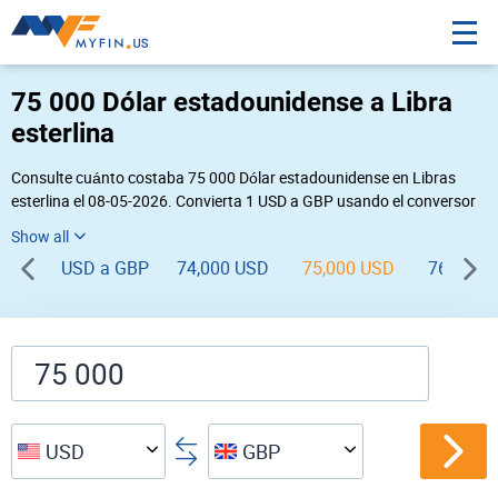
75 000 Dólar estadounidense a Libra
esterlina
Consulte cuánto costaba 75 000 Dólar estadounidense en Libras
esterlina el 08-05-2026. Convierta 1 USD a GBP usando el conversor
de divisas online Myfin. Si usted requiere una conversión inversa,
vaya a «
GBP USD
».
USD a GBP
74,000 USD
75,000 USD
76,000 
USD
GBP